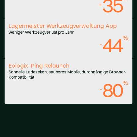
35
+
Lagermeister Werkzeugverwaltung App
weniger Werkzeugverlust pro Jahr
44
%
-
Eologix-Ping Relaunch
Schnelle Ladezeiten, sauberes Mobile, durchgängige Browser-
Kompatibilität
80
%
-