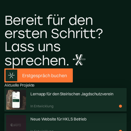
B
e
r
e
i
t
f
ü
r
d
e
n
e
r
s
t
e
n
S
c
h
r
i
t
t
?
L
a
s
s
u
n
s
s
p
r
e
c
h
e
n
.
Erstgespräch buchen
Aktuelle Projekte
Lernapp für den Steirischen Jagdschutzverein
In Entwicklung
Neue Website für HKLS Betrieb