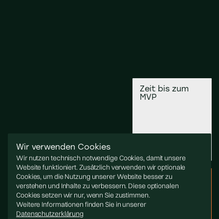
Zeit bis zum
MVP
Erste Version in 6–10
Wir verwenden Cookies
Wochen produktiv
Wir nutzen technisch notwendige Cookies, damit unsere
Website funktioniert. Zusätzlich verwenden wir optionale
Cookies, um die Nutzung unserer Website besser zu
Tech-Substanz
KPI-Fokus
verstehen und Inhalte zu verbessern. Diese optionalen
Cookies setzen wir nur, wenn Sie zustimmen.
Weitere Informationen finden Sie in unserer
Datenschutzerklärung